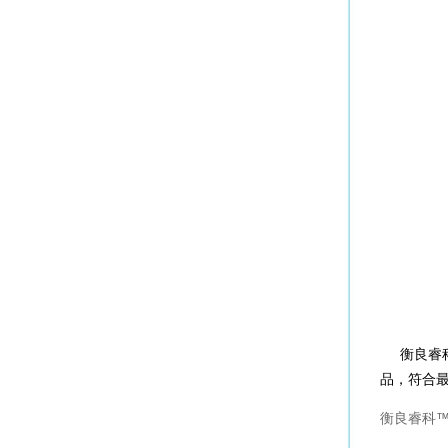
衡良睿
品，符合最新
衡良睿科™