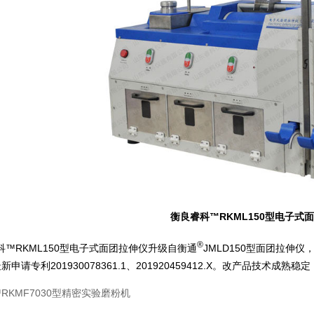
衡良睿科™RKML150型电子式
®
科™RKML150型电子式面团拉伸仪升级自衡通
JMLD150型面团拉伸
申请专利201930078361.1、201920459412.X。改产品技术成熟
RKMF7030型精密实验磨粉机