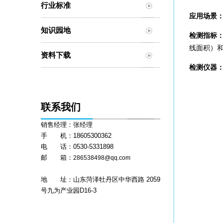
行业标准
应用场景
知识园地
检测指标
线面积）和
资料下载
检测仪器
联系我们
销售经理：张经理
手 机：18605300362
电 话：0530-5331898
邮 箱：
286538498@qq.com
地 址：山东菏泽牡丹区中华西路 2059
号九为产业园D16-3