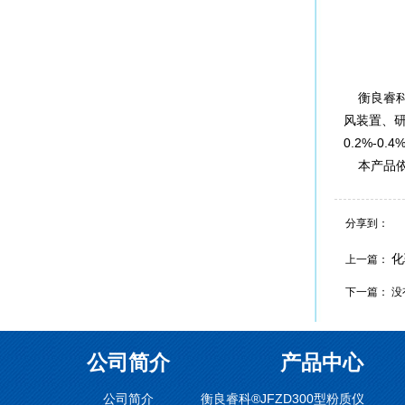
衡良睿科
风装置、
0.2%-
本产品依专利
分享到：
化
上一篇：
下一篇： 没
公司简介
产品中心
公司简介
衡良睿科®JFZD300型粉质仪