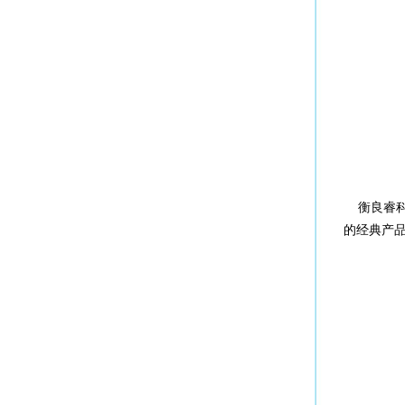
衡良睿科™
的经典产