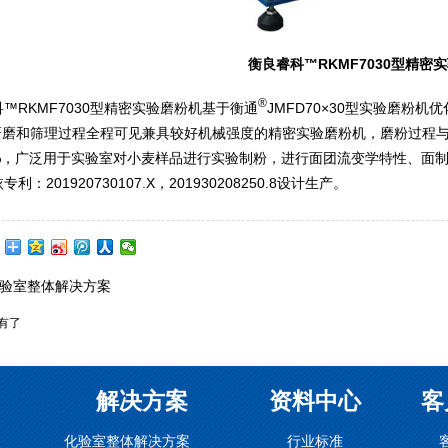
衡良睿科™RKMF7030型精密
®
™RKMF7030型精密实验磨粉机基于衡通
JMFD70×30型实验磨粉
研磨和筛理过程全程可见兼具较好机械强度的精密实验磨粉机，磨粉过程
0.4%，广泛用于实验室对小麦样品进行实验制粉，进行面团流变学特性、
：201920730107.X，201930208250.8设计生产。
验室整体解决方案
有了
解决方案
资料中心
客
化验室整体解决方案
行业标准