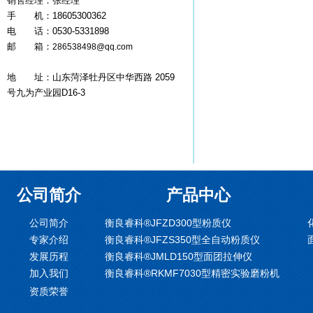
销售经理：张经理
手 机：18605300362
电 话：0530-5331898
邮 箱：
286538498@qq.com
地 址：山东菏泽牡丹区中华西路 2059
号九为产业园D16-3
公司简介
产品中心
公司简介
衡良睿科®JFZD300型粉质仪
专家介绍
衡良睿科®JFZS350型全自动粉质仪
发展历程
衡良睿科®JMLD150型面团拉伸仪
加入我们
衡良睿科®RKMF7030型精密实验磨粉机
资质荣誉