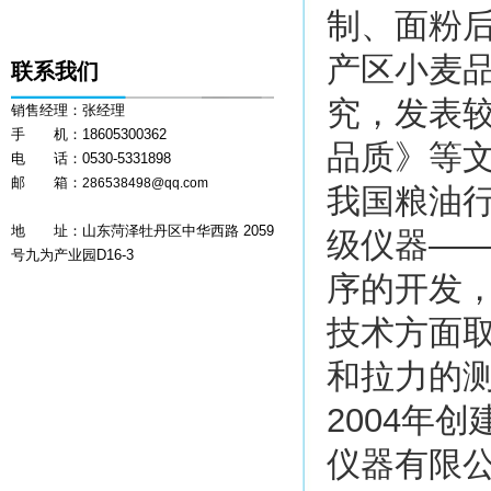
制、面粉
产区小麦
联系我们
究，发表
销售经理：张经理
手 机：18605300362
品质》等文
电 话：0530-5331898
邮 箱：
286538498@qq.com
我国粮油
地 址：山东菏泽牡丹区中华西路 2059
级仪器―
号九为产业园D16-3
序的开发
技术方面
和拉力的
2004年
仪器有限