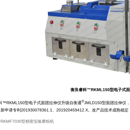
衡良睿科™RKML150型电子式
®
科™RKML150型电子式面团拉伸仪升级自衡通
JMLD150型面团拉伸
申请专利201930078361.1、201920459412.X。改产品技术成熟
RKMF7030型精密实验磨粉机