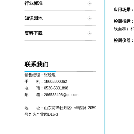
行业标准
应用场景
知识园地
检测指标
线面积）和
资料下载
检测仪器
联系我们
销售经理：张经理
手 机：18605300362
电 话：0530-5331898
邮 箱：
286538498@qq.com
地 址：山东菏泽牡丹区中华西路 2059
号九为产业园D16-3