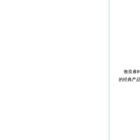
衡良睿科™
的经典产