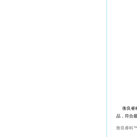
衡良睿
品，符合最新
衡良睿科™