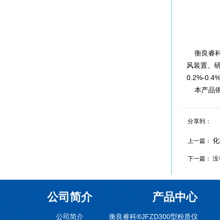
衡良睿科
风装置、
0.2%-
本产品依专利
分享到：
化
上一篇：
下一篇： 没
公司简介
产品中心
公司简介
衡良睿科®JFZD300型粉质仪