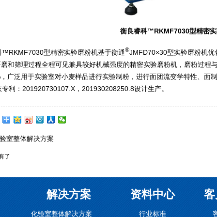
衡良睿科™RKMF7030型精密
®
™RKMF7030型精密实验磨粉机基于衡通
JMFD70×30型实验磨粉
研磨和筛理过程全程可见兼具较好机械强度的精密实验磨粉机，磨粉过程
0.4%，广泛用于实验室对小麦样品进行实验制粉，进行面团流变学特性、
：201920730107.X，201930208250.8设计生产。
验室整体解决方案
有了
解决方案
资料中心
客
化验室整体解决方案
行业标准